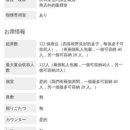
商店外的吸煙室
喫煙専用室
あり
お席情報
総席数
122 個座位（四張視野良好的桌子，每張桌子可
坐四人）。（有兩個私人包廂，一個可容納 40
人，另一個可容納 28 人。）
最大宴会収容人
122人（兩個私人包廂，一個可容納40人，另一
数
個可容納28人）
個室
是的（我們有兩個房間，一個最多可容納 40
人，另一個最多可容納 28 人。）
座敷
無
掘りごたつ
無
カウンター
是的