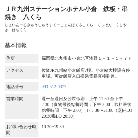
ＪＲ九州ステーションホテル小倉 鉄板・串
焼き 八くら
じぇいあーるきゅうしゅうすてーしょんほてるこくら てっぱん くしや
き はちくら
基本情報
住所
福岡県北九州市小倉北区浅野１－１－１－７Ｆ
アクセス
位於JR九州站小倉飯店7樓。小倉站大樓設有停
車場。可從飯店入口搭乘電梯直接到達。
電話番号
093-512-0377
営業時間
週一至週日及公眾假期：上午 11:30 至下午
2:30（食物最後點餐時間：下午 2:00，飲料最後
點餐時間：下午 2:00） 17：30〜21:00（烹飪LO
20:30喝LO 20:30）
お問い合わせ時
10:30~19:30
間