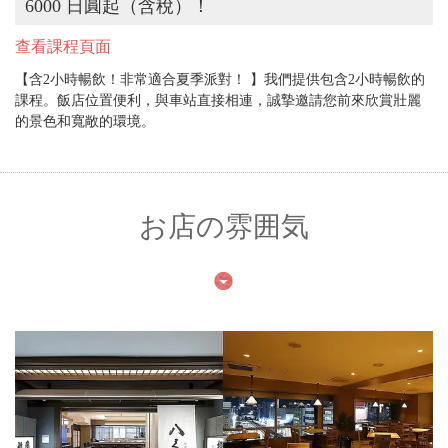
6000 日圓起（含稅）！
查看課程頁面
【含2小時暢飲！非常適合夏季派對！ 】我們提供包含2小時暢飲的
課程。飯店位置便利，與車站直接相連，誠摯邀請您前來欣賞壯麗
的景色和寬敞的環境。
お店の雰囲気