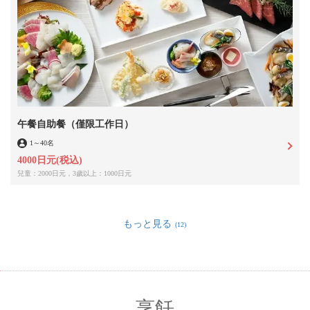
午餐自助餐（僅限工作日）
1
～
40名
4000日元
(税込)
兒童：2000日元，3歲以上：1000日元
もっと見る
(12)
烹飪