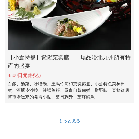
【小倉特餐】紫陽菜禦膳：一場品嚐北九州所有特
產的盛宴
4800日元
(税込)
白飯、醃菜、味噌湯、王馬竹筍和茶碗蒸煮、小倉特色菜神田
煮、河豚皮沙拉、辣鱈魚籽、屋倉自製佃煮、燉野味、直接從唐
賀市場送來的開胃小點、當日刺身、芝麻鯖魚
もっと見る