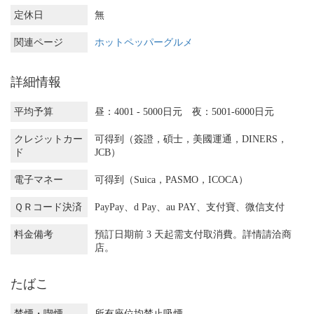
定休日
無
関連ページ
ホットペッパーグルメ
詳細情報
平均予算
昼：4001 - 5000日元 夜：5001-6000日元
クレジットカー
可得到（簽證，碩士，美國運通，DINERS，
ド
JCB）
電子マネー
可得到（Suica，PASMO，ICOCA）
ＱＲコード決済
PayPay、d Pay、au PAY、支付寶、微信支付
料金備考
預訂日期前 3 天起需支付取消費。詳情請洽商
店。
たばこ
禁煙・喫煙
所有座位均禁止吸煙