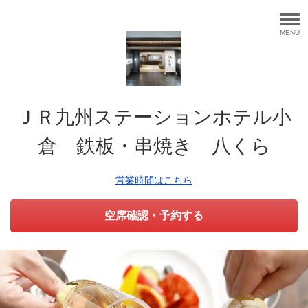
MENU
ＪＲ九州ステーションホテル小
倉 鉄板・串焼き 八くら
営業時間はこちら
空席確認・予約する