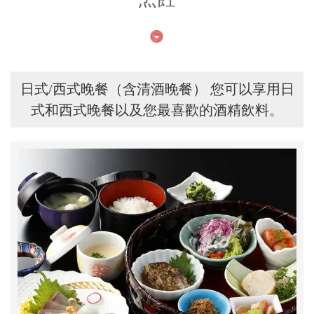
この店舗情報をシェアする
ＪＲ九州ステーションホテル小倉 鉄板・串焼き 八くら
日式/西式晚餐（含清酒晚餐） 您可以享用日
福岡県北九州市小倉北区浅野１－１－１－７Ｆ
式和西式晚餐以及您最喜歡的酒精飲料。
https://stationhachikura.owst.jp/
お店情報をコピー
閉じる