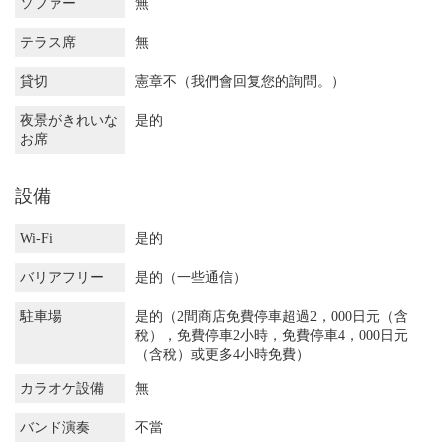
ソファー
無
テラス席
無
貸切
憲章不（我們會回复您的詢問。）
夜景がきれいな
是的
お席
設備
Wi-Fi
是的
バリアフリー
是的（一些通信）
駐車場
是的（2間商店免費停車超過2，000日元（含
稅），免費停車2小時，免費停車4，000日元
（含稅）或更多4小時免費）
カラオケ設備
無
バンド演奏
不當