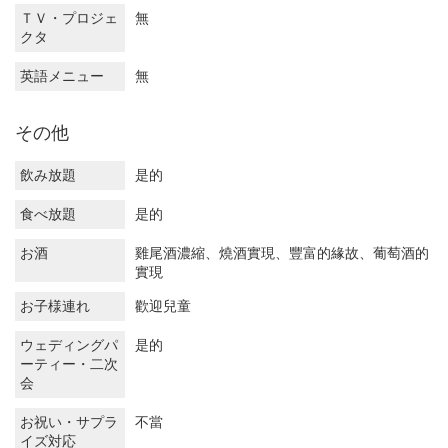
ＴＶ・プロジェ
無
クタ
英語メニュー
無
その他
飲み放題
是的
食べ放題
是的
お酒
雞尾酒濃縮、燒酒實現、豐富的緣故、葡萄酒的
實現
お子様連れ
歡迎兒童
ウェディングパ
是的
ーティー・二次
会
お祝い・サプラ
不當
イズ対応