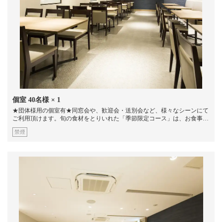
個室
40名様
× 1
★団体様用の個室有★同窓会や、歓迎会・送別会など、様々なシーンにて
ご利用頂けます。旬の食材をとりいれた「季節限定コース」は、お食事の
みで、4,000円（税サ込）～ご予算に応じてご用意しております。お気軽
禁煙
にお問合せください。4名様×4席、6名様×4席