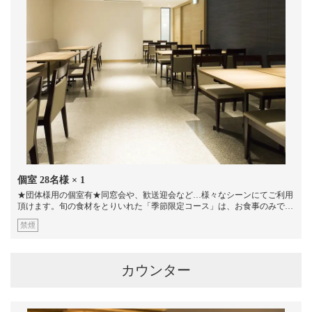
この店舗情報をシェアする
お席 | ＪＲ九州ステーションホテル小倉 鉄板・串焼き
八くら
福岡県北九州市小倉北区浅野１－１－１－７Ｆ
https://stationhachikura.owst.jp/seats
お店情報をコピー
個室
28名様
× 1
★団体様用の個室有★同窓会や、歓送迎会など…様々なシーンにてご利用
頂けます。旬の食材をとりいれた「季節限定コース」は、お食事のみで、
4,000円（税サ込）～ご予算に応じてご用意しております。お気軽にお問
禁煙
合せください。4名様×4席、6名様×2席
閉じる
カウンター